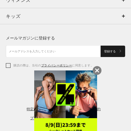
ウィメンズ
トップス
ウィメンズ
キッズ
トップス
ボトムス
キッズ
トップス
ボトムス
シューズ
シューズ
メールマガジンに登録する
ボトムス
シューズ
アクセサリー
アクセサリー
登録する
シューズ
アクセサリー
購読の際は、当社の
プライバシーポリシー
に同意します。
アクセサリー
スポーツブラ
レギンス＆タイツ
特定商取引法に基づく通販の表記
会員規約
プライバシーポリシー