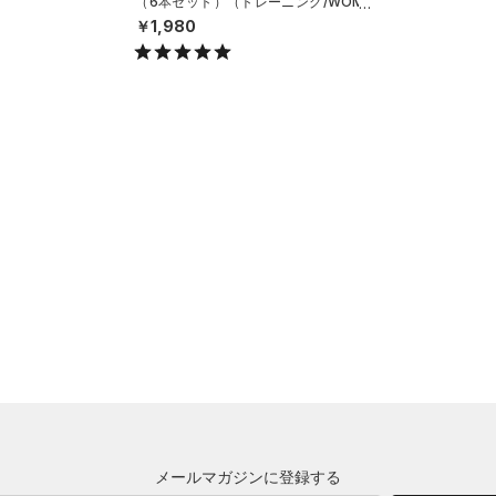
（6本セット）（トレーニング/WOME
N）
￥1,980
メールマガジンに登録する