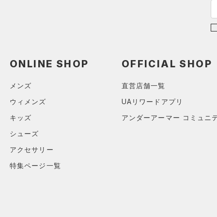
ショルダー＆トートバッグ
（26）
パンツ(ロングパンツ)
（4）
ポロシャツ
（6）
（3）
スウェット＆フリース
（10）
ロングTシャツ
（6）
サックパック
（3）
アンダーウェア
（7）
パーカー&トレーナー
（9）
ウェストバッグ
（0）
スカート
（14）
ジャケット
ONLINE SHOP
OFFICIAL SHOP
（15）
ダッフルバッグ
（2）
スイムウェア
（9）
ジャージ
（14）
キャップ＆ビーニー
メンズ
直営店舗一覧
（0）
ベスト
（0）
ベルト
ウィメンズ
UAリワードアプリ
（2）
ダウン・コート
（2）
グローブ・手袋
キッズ
アンダーアーマー コミュニ
（14）
スポーツブラ
（1）
アイウェア
シューズ
（3）
セットアップ
リストバンド＆ヘッドバンド
アクセサリー
（2）
（2）
スイムウェア
特集ページ一覧
（0）
スポーツマスク
（24）
ソックス
（0）
ネックウォーマー