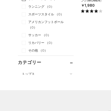
ング/WOMEN）
￥1,980
ランニング
（0）
スポーツスタイル
（0）
アメリカンフットボール
（0）
サッカー
（0）
リカバリー
（0）
その他
（0）
カテゴリー
トップス
ボトムス
すべてのトップス
アクセサリー
すべてのボトムス
（12）
ベースレイヤー
すべてのアクセサリー
（20）
レギンス&タイツ
（57）
Tシャツ
（25）
バックパック
（22）
ショートパンツ
（7）
タンクトップ