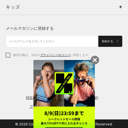
キッズ
トップス
ボトムス
キッズ
トップス
ボトムス
シューズ
シューズ
メールマガジンに登録する
ボトムス
シューズ
アクセサリー
アクセサリー
登録する
シューズ
アクセサリー
購読の際は、当社の
プライバシーポリシー
に同意します。
アクセサリー
スポーツブラ
レギンス＆タイツ
特定商取引法に基づく通販の表記
会員規約
プライバシーポリシー
© 2026 Copyright DOME Corporation. All Rights Reserved.