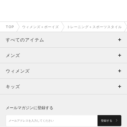
TOP
ウィメンズ＋ボーイズ
トレーニング＋スポーツスタイル
すべてのアイテム
メンズ
メンズ
ウィメンズ
トップス
ウィメンズ
キッズ
トップス
ボトムス
キッズ
トップス
ボトムス
シューズ
シューズ
メールマガジンに登録する
ボトムス
シューズ
アクセサリー
アクセサリー
登録する