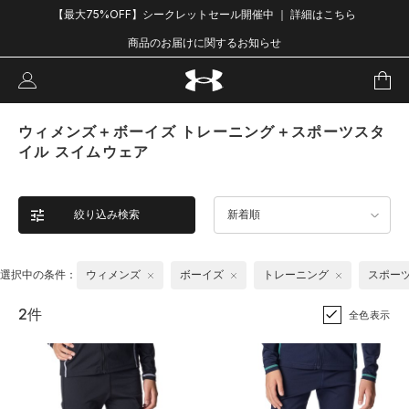
【最大75%OFF】シークレットセール開催中 ｜ 詳細はこちら
商品のお届けに関するお知らせ
ウィメンズ＋ボーイズ トレーニング＋スポーツスタ
イル スイムウェア
絞り込み検索
新着順
選択中の条件：
ウィメンズ
ボーイズ
トレーニング
スポー
2件
全色表示