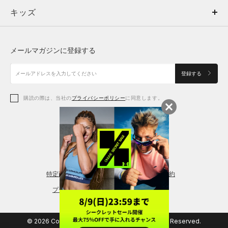
キッズ
トップス
ボトムス
キッズ
トップス
ボトムス
シューズ
シューズ
メールマガジンに登録する
ボトムス
シューズ
アクセサリー
アクセサリー
登録する
シューズ
アクセサリー
購読の際は、当社の
プライバシーポリシー
に同意します。
アクセサリー
スポーツブラ
レギンス＆タイツ
特定商取引法に基づく通販の表記
会員規約
プライバシーポリシー
© 2026 Copyright DOME Corporation. All Rights Reserved.