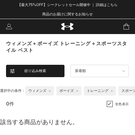
【最大75%OFF】シークレットセール開催中 ｜ 詳細はこちら
商品のお届けに関するお知らせ
ウィメンズ＋ボーイズ トレーニング＋スポーツスタ
イル ベスト
絞り込み検索
新着順
選択中の条件：
ウィメンズ
ボーイズ
トレーニング
スポー
0件
全色表示
該当する商品がありません。