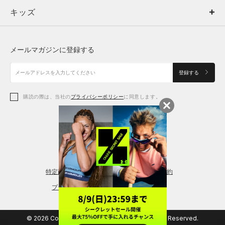
キッズ
トップス
ボトムス
キッズ
トップス
ボトムス
シューズ
シューズ
メールマガジンに登録する
ボトムス
シューズ
アクセサリー
アクセサリー
登録する
シューズ
アクセサリー
購読の際は、当社の
プライバシーポリシー
に同意します。
アクセサリー
スポーツブラ
レギンス＆タイツ
特定商取引法に基づく通販の表記
会員規約
プライバシーポリシー
© 2026 Copyright DOME Corporation. All Rights Reserved.