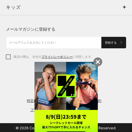
キッズ
トップス
ボトムス
キッズ
トップス
ボトムス
シューズ
シューズ
メールマガジンに登録する
ボトムス
シューズ
アクセサリー
アクセサリー
登録する
シューズ
アクセサリー
購読の際は、当社の
プライバシーポリシー
に同意します。
アクセサリー
スポーツブラ
レギンス＆タイツ
特定商取引法に基づく通販の表記
会員規約
プライバシーポリシー
© 2026 Copyright DOME Corporation. All Rights Reserved.