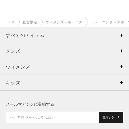
TOP
直営限定
ウィメンズ＋ボーイズ
トレーニング＋スポー
すべてのアイテム
メンズ
メンズ
ウィメンズ
トップス
ウィメンズ
キッズ
トップス
ボトムス
キッズ
トップス
ボトムス
シューズ
シューズ
メールマガジンに登録する
ボトムス
シューズ
アクセサリー
アクセサリー
登録する