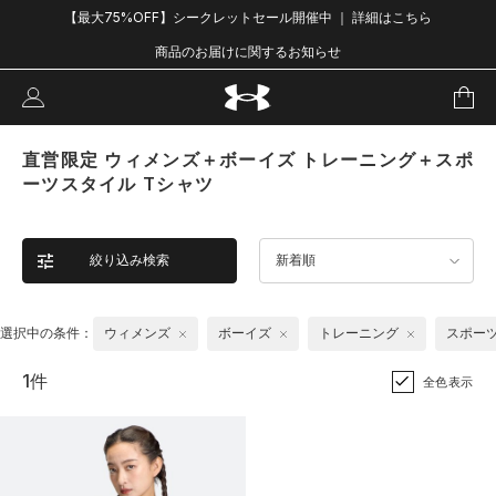
【最大75%OFF】シークレットセール開催中 ｜ 詳細はこちら
商品のお届けに関するお知らせ
直営限定 ウィメンズ＋ボーイズ トレーニング＋スポ
ーツスタイル Tシャツ
絞り込み検索
新着順
選択中の条件：
ウィメンズ
ボーイズ
トレーニング
スポー
1件
全色表示