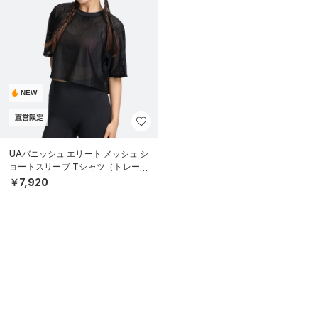
NEW
直営限定
UAバニッシュ エリート メッシュ シ
ョートスリーブ Tシャツ（トレーニ
ング/WOMEN）
￥7,920