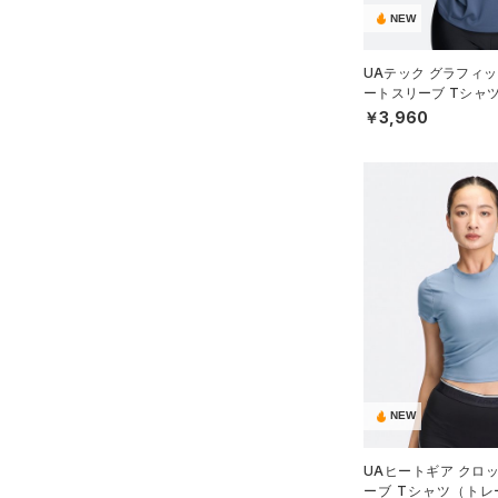
（28）
パンツ(ロングパンツ)
NEW
（6）
YXS(120cm)
カラー
（0）
スパイク
（3）
スウェット＆フリース
YS(130cm)
（8）
サックパック
スポーツスタイルシューズ
UAテック グラフィッ
（3）
アンダーウェア
YM(140cm)
（27）
ートスリーブ Tシャ
価格
（10）
ウェストバッグ
WOMEN）
￥3,960
（0）
ブラック
スカート
ホワイト
ブラウン
グリーン
YL(150cm)
（4）
サンダル
（15）
ダッフルバッグ
（2）
テクノロジー
YXL(160cm)
スイムウェア
（19）
キャップ＆ビーニー
～
円
円
XS
ブルー
パープル
レッド
イエロー
（0）
FLOW(フロー)
（0）
ベルト
在庫
S
HOVR(ホバー)
（0）
（2）
グローブ・手袋
M
オレンジ
その他
在庫あり
CHARGED(チャージド)
（0）
限定
（3）
アイウェア
L
MICRO G(マイクロＧ)
（0）
リストバンド＆ヘッドバンド
XL
直営限定
（1）
コレクション
（2）
TRIBASE(トライベース)
2XL
公式サイト限定
（0）
（0）
（0）
スポーツマスク
3XL
プロジェクトロック
（0）
在庫残りわずか
（0）
RUSH(ラッシュ)
（0）
NEW
（39）
ソックス
4XL
ステフィン・カリー
（0）
ISO-CHILL(アイソチル)
（0）
5XL
（0）
ネックウォーマー
アジア限定
（0）
UAヒートギア クロ
Tech(テック)
（17）
ーブ Tシャツ（トレ
6XL
（2）