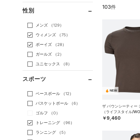
103件
通常価格
（30）
性別
セール
（73）
メンズ
（129）
ウィメンズ
（75）
ボーイズ
（28）
ガールズ
（2）
ユニセックス
（8）
スポーツ
NEW
ベースボール
（12）
バスケットボール
（6）
ザ バウンシーティー
（ライフスタイル/WO
ゴルフ
（0）
￥9,460
トレーニング
（96）
ランニング
（5）