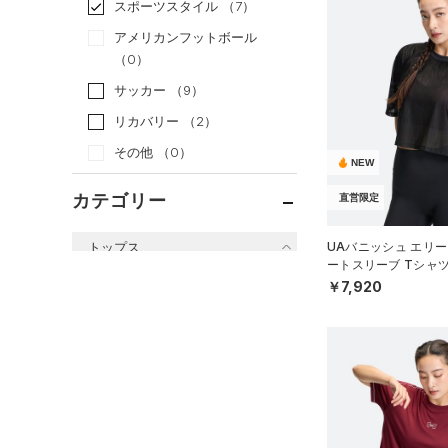
スポーツスタイル
（7）
アメリカンフットボール
（0）
サッカー
（9）
リカバリー
（2）
その他
（0）
NEW
カテゴリー
直営限定
トップス
UAバニッシュ エリー
ートスリーブ Tシャ
WOMEN）
すべてのトップス
￥7,920
（21）
ベースレイヤー
（103）
Tシャツ
（14）
タンクトップ
（6）
ポロシャツ