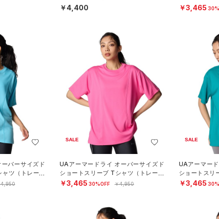
N）
ング/WOMEN
￥4,400
￥3,465
30%
SALE
SALE
オーバーサイズド
UAアーマードライ オーバーサイズド
UAアーマー
シャツ（トレーニ
ショートスリーブ Tシャツ（トレーニ
ショートスリ
ング/WOMEN）
ング/WOMEN
￥3,465
￥3,465
4,950
30%OFF
￥4,950
30%