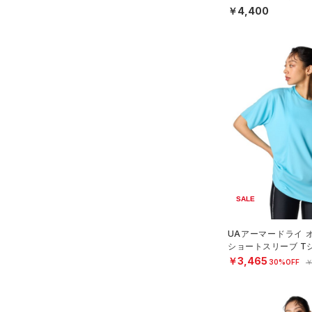
スリーブ
N）
COLDGEAR ARMOUR(コール
￥4,400
（6）
ドギアアーマー)
タオル
（0）
HEATGEAR ARMOUR(ヒート
（0）
ボール
ギアアーマー)
（0）
（0）
イヤホン＆ヘッドホン
STORM(ストーム)
（0）
（5）
ウォーターボトル
COLDGEAR INFRARED(コー
（0）
その他
ルドギアインフラレッド)
（0）
AUXETIC(オーゼティック)
（0）
Charged Cotton(チャージド
SALE
コットン)
（0）
Rival Fleece(ライバルフリー
UAアーマードライ 
ス)
（0）
ショートスリーブ T
ング/WOMEN）
￥3,465
30%OFF
￥
Armour Fleece(アーマーフリ
ース)
（0）