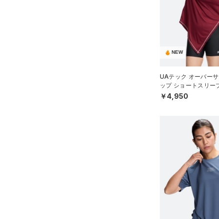
（14）
ロングTシャツ
（8）
パーカー&トレーナー
（15）
ジャケット
（10）
ジャージ
NEW
（0）
ベスト
UAテック オーバーサ
（2）
ップ ショートスリー
ダウン・コート
ーニング/WOMEN）
￥4,950
（21）
スポーツブラ
（3）
セットアップ
（2）
スイムウェア
ボトムス
アクセサリー
すべてのボトムス
シューズ
すべてのアクセサリー
（23）
レギンス&タイツ
すべてのシューズ
（32）
バックパック
（26）
ショートパンツ
サイズ
（8）
スポーツシューズ
ショルダー＆トートバッグ