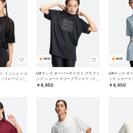
NEW
NEW
ト メッシュ ショ
UAテック オーバーサイズド グラフィ
UAテック オ
ツ（トレーニング/
ック ショートスリーブ Tシャツ（トレ
ック ショート
ーニング/WOMEN）
ーニング/WOM
￥4,950
￥4,950