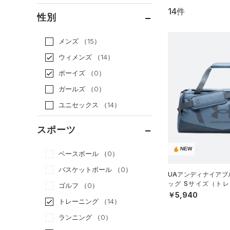
14件
通常価格
（12）
性別
セール
（2）
メンズ
（15）
ウィメンズ
（14）
ボーイズ
（0）
ガールズ
（0）
ユニセックス
（14）
スポーツ
NEW
ベースボール
（0）
バスケットボール
（0）
UAアンディナイアブル
ッグ Sサイズ（トレー
ゴルフ
（0）
X）
￥5,940
トレーニング
（14）
ランニング
（0）