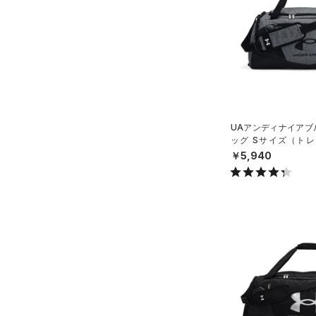
スウェット＆フリース
（16）
ロングTシャツ
（8）
サックパック
（3）
アンダーウェア
（8）
パーカー&トレーナー
（6）
ウェストバッグ
（0）
スカート
（15）
ジャケット
（14）
ダッフルバッグ
（2）
スイムウェア
（10）
ジャージ
（5）
キャップ＆ビーニー
（0）
ベスト
（0）
ベルト
（1）
ダウン・コート
UAアンディナイアブル
（4）
グローブ・手袋
ッグ Sサイズ（トレー
（21）
スポーツブラ
X）
（3）
￥5,940
アイウェア
（3）
セットアップ
リストバンド＆ヘッドバンド
（2）
（2）
スイムウェア
（0）
スポーツマスク
（39）
ソックス
（0）
ネックウォーマー
（4）
スリーブ
（6）
タオル