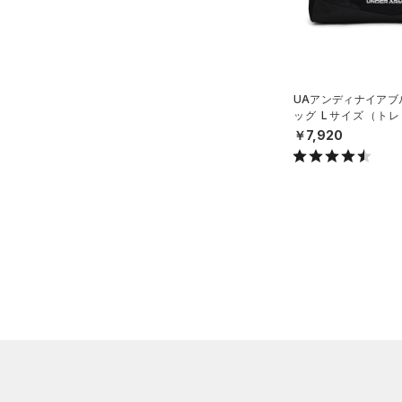
（0）
ボール
（0）
イヤホン＆ヘッドホン
（5）
ウォーターボトル
UAアンディナイアブル
ッグ Lサイズ（トレー
（0）
その他
X）
￥7,920
シューズ
すべてのシューズ
サイズ
（51）
スポーツシューズ
ONESIZE
カラー
（0）
スパイク
スポーツスタイルシューズ
（0）
価格
ブラック
ホワイト
ブラウン
グリーン
（1）
サンダル
テクノロジー
～
円
円
ブルー
パープル
レッド
イエロー
FLOW(フロー)
（0）
在庫