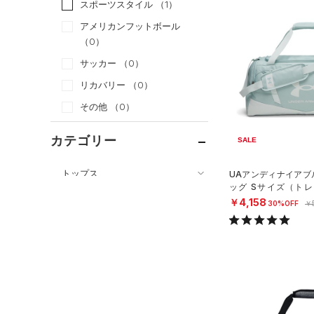
スポーツスタイル
（1）
アメリカンフットボール
（0）
サッカー
（0）
リカバリー
（0）
その他
（0）
カテゴリー
SALE
トップス
UAアンディナイアブル
ッグ Sサイズ（トレー
ボトムス
すべてのトップス
X）
￥4,158
30%OFF
￥
アクセサリー
すべてのボトムス
（21）
ベースレイヤー
すべてのアクセサリー
（27）
レギンス&タイツ
（101）
Tシャツ
（23）
バックパック
（28）
ショートパンツ
（20）
タンクトップ
ショルダー＆トートバッグ
（22）
パンツ(ロングパンツ)
（6）
ポロシャツ
（3）
（3）