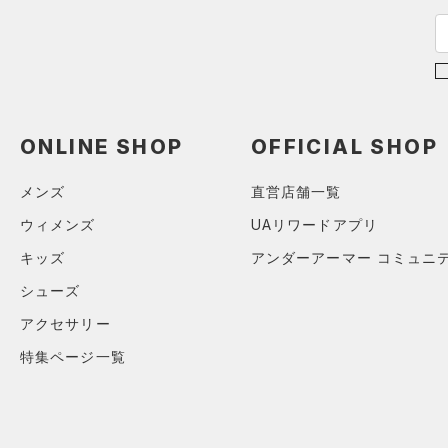
HOVR(ホバー)
（0）
オレンジ
その他
在庫あり
CHARGED(チャージド)
（0）
限定
MICRO G(マイクロＧ)
（0）
直営限定
（1）
コレクション
TRIBASE(トライベース)
公式サイト限定
（0）
（0）
ONLINE SHOP
OFFICIAL SHOP
プロジェクトロック
（0）
在庫残りわずか
（0）
RUSH(ラッシュ)
（0）
ステフィン・カリー
（0）
メンズ
直営店舗一覧
ISO-CHILL(アイソチル)
（0）
アジア限定
（0）
ウィメンズ
UAリワードアプリ
Tech(テック)
（0）
COLDGEAR ARMOUR(コール
キッズ
アンダーアーマー コミュニ
ドギアアーマー)
（0）
シューズ
HEATGEAR ARMOUR(ヒート
アクセサリー
ギアアーマー)
（0）
特集ページ一覧
STORM(ストーム)
（8）
COLDGEAR INFRARED(コー
ルドギアインフラレッド)
（0）