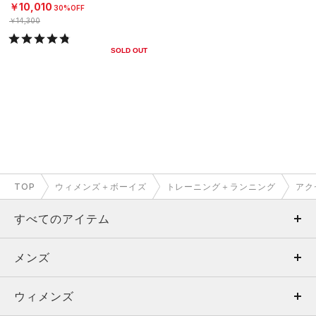
￥10,010
30%OFF
￥14,300
SOLD OUT
TOP
ウィメンズ＋ボーイズ
トレーニング＋ランニング
アク
すべてのアイテム
メンズ
メンズ
ウィメンズ
トップス
ウィメンズ