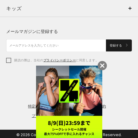
キッズ
トップス
ボトムス
キッズ
トップス
ボトムス
シューズ
シューズ
メールマガジンに登録する
ボトムス
シューズ
アクセサリー
アクセサリー
登録する
シューズ
アクセサリー
購読の際は、当社の
プライバシーポリシー
に同意します。
アクセサリー
スポーツブラ
レギンス＆タイツ
特定商取引法に基づく通販の表記
会員規約
プライバシーポリシー
© 2026 Copyright DOME Corporation. All Rights Reserved.