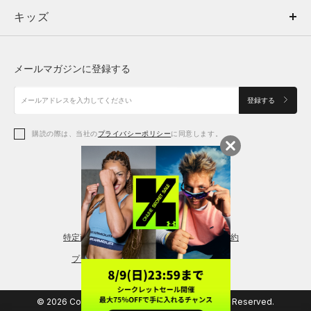
キッズ
トップス
ボトムス
キッズ
トップス
ボトムス
シューズ
シューズ
メールマガジンに登録する
ボトムス
シューズ
アクセサリー
アクセサリー
登録する
シューズ
アクセサリー
購読の際は、当社の
プライバシーポリシー
に同意します。
アクセサリー
スポーツブラ
レギンス＆タイツ
特定商取引法に基づく通販の表記
会員規約
プライバシーポリシー
© 2026 Copyright DOME Corporation. All Rights Reserved.