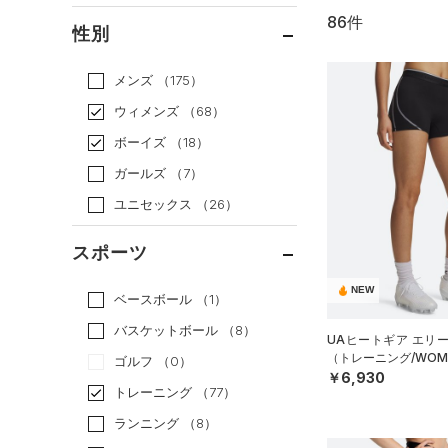
86件
通常価格
（56）
性別
セール
（30）
メンズ
（175）
ウィメンズ
（68）
ボーイズ
（18）
ガールズ
（7）
ユニセックス
（26）
スポーツ
NEW
ベースボール
（1）
バスケットボール
（8）
UAヒートギア エリ
（トレーニング/WOM
ゴルフ
（0）
￥6,930
トレーニング
（77）
ランニング
（8）