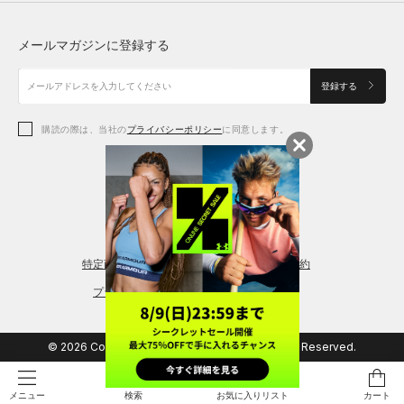
トップス
ボトムス
シューズ
シューズ
メールマガジンに登録する
ボトムス
シューズ
アクセサリー
アクセサリー
登録する
シューズ
アクセサリー
購読の際は、当社の
プライバシーポリシー
に同意します。
アクセサリー
スポーツブラ
レギンス＆タイツ
特定商取引法に基づく通販の表記
会員規約
プライバシーポリシー
© 2026 Copyright DOME Corporation. All Rights Reserved.
検索
お気に入りリスト
カート
メニュー