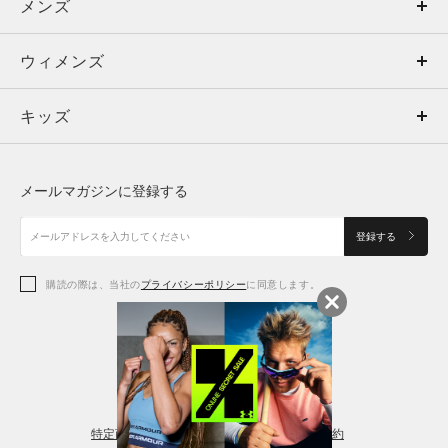
メンズ
メンズ
ウィメンズ
トップス
ウィメンズ
キッズ
トップス
ボトムス
キッズ
トップス
ボトムス
シューズ
シューズ
メールマガジンに登録する
ボトムス
シューズ
アクセサリー
アクセサリー
登録する
シューズ
アクセサリー
購読の際は、当社の
プライバシーポリシー
に同意します。
アクセサリー
スポーツブラ
レギンス＆タイツ
特定商取引法に基づく通販の表記
会員規約