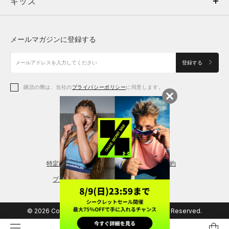
キッズ
トップス
ボトムス
キッズ
トップス
ボトムス
シューズ
シューズ
メールマガジンに登録する
ボトムス
シューズ
アクセサリー
アクセサリー
登録する
シューズ
アクセサリー
購読の際は、当社の
プライバシーポリシー
に同意します。
アクセサリー
スポーツブラ
レギンス＆タイツ
特定商取引法に基づく通販の表記
会員規約
プライバシーポリシー
© 2026 Copyright DOME Corporation. All Rights Reserved.