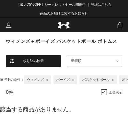
【最大75%OFF】シークレットセール開催中 ｜ 詳細はこちら
商品のお届けに関するお知らせ
ウィメンズ＋ボーイズ バスケットボール ボトムス
絞り込み検索
新着順
選択中の条件：
ウィメンズ
ボーイズ
バスケットボール
ボ
0件
全色表示
該当する商品がありません。