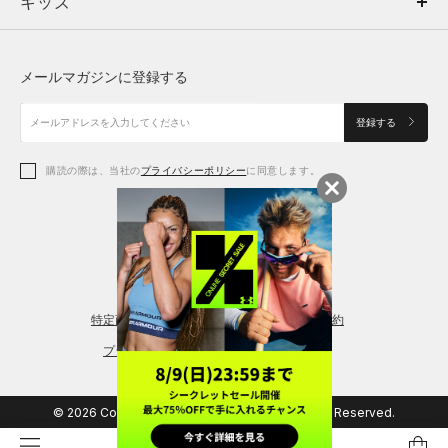
キッズ
トップス
ボトムス
キッズ
トップス
ボトムス
シューズ
シューズ
メールマガジンに登録する
ボトムス
シューズ
アクセサリー
アクセサリー
登録する
シューズ
アクセサリー
購読の際は、当社の
プライバシーポリシー
に同意します。
アクセサリー
スポーツブラ
レギンス＆タイツ
特定商取引法に基づく通販の表記
会員規約
プライバシーポリシー
© 2026 Copyright DOME Corporation. All Rights Reserved.