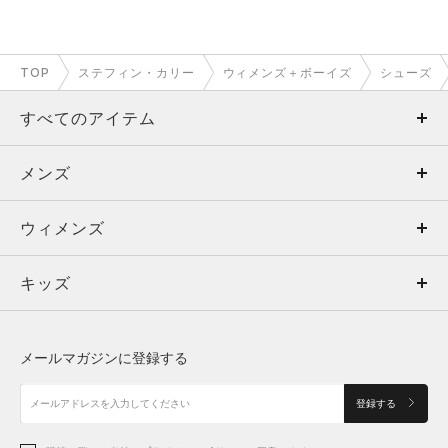
TOP
ステフィン・カリー
ウィメンズ＋ボーイズ
シューズ
すべてのアイテム
メンズ
メンズ
ウィメンズ
トップス
ウィメンズ
キッズ
トップス
ボトムス
キッズ
トップス
ボトムス
シューズ
シューズ
メールマガジンに登録する
ボトムス
シューズ
アクセサリー
アクセサリー
登録する