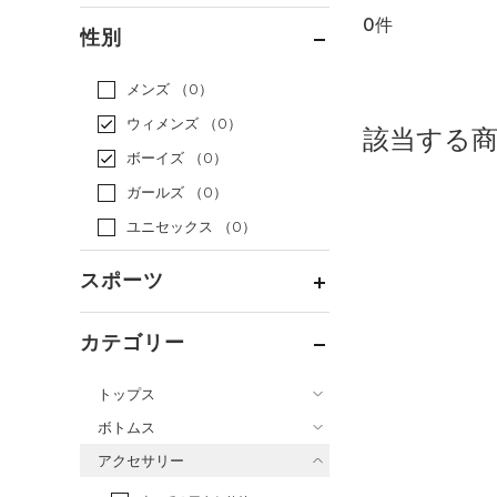
0件
通常価格
（0）
性別
セール
（0）
メンズ
（0）
ウィメンズ
（0）
該当する
ボーイズ
（0）
ガールズ
（0）
ユニセックス
（0）
スポーツ
ベースボール
（0）
カテゴリー
バスケットボール
（0）
トップス
ゴルフ
（0）
ボトムス
トレーニング
すべてのトップス
（0）
アクセサリー
すべてのボトムス
ランニング
（0）
（29）
ベースレイヤー