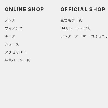
ソックス
（0）
ネックウォーマー
ONLINE SHOP
OFFICIAL SHOP
（3）
スリーブ
メンズ
直営店舗一覧
（4）
タオル
ウィメンズ
UAリワードアプリ
（0）
ボール
キッズ
アンダーアーマー コミュニ
（0）
イヤホン＆ヘッドホン
シューズ
（2）
ウォーターボトル
アクセサリー
（8）
その他
特集ページ一覧
シューズ
すべてのシューズ
サイズ
（53）
スポーツシューズ
カテゴリーを選択してください。
カラー
（2）
スパイク
スポーツスタイルシューズ
（19）