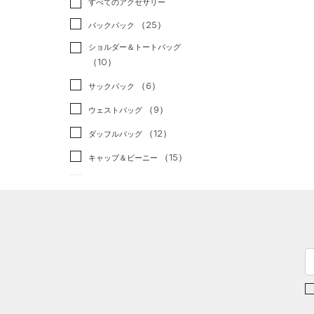
すべてのアクセサリー
（22）
スポーツスタイル
（0）
レギンス&タイツ
（70）
Tシャツ
（25）
アメリカンフットボール
バックパック
（26）
ショートパンツ
（10）
タンクトップ
（0）
ショルダー＆トートバッグ
（25）
パンツ(ロングパンツ)
（4）
ポロシャツ
（10）
サッカー
（0）
（2）
スウェット＆フリース
（13）
ロングTシャツ
リカバリー
（0）
（6）
サックパック
（2）
アンダーウェア
（5）
パーカー&トレーナー
その他
（0）
（9）
ウェストバッグ
（0）
スカート
（9）
ジャケット
（12）
ダッフルバッグ
（1）
スイムウェア
（3）
ジャージ
（15）
キャップ＆ビーニー
（0）
ベスト
（0）
ベルト
（2）
ダウン・コート
（6）
グローブ・手袋
（11）
スポーツブラ
（1）
アイウェア
（1）
セットアップ
リストバンド＆ヘッドバンド
（2）
（1）
スイムウェア
（0）
スポーツマスク
（42）