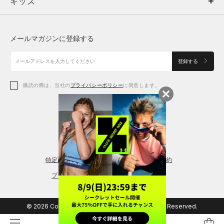
キッズ
トップス
ボトムス
キッズ
トップス
ボトムス
シューズ
シューズ
メールマガジンに登録する
ボトムス
シューズ
アクセサリー
アクセサリー
登録する
シューズ
アクセサリー
購読の際は、当社の
プライバシーポリシー
に同意します。
アクセサリー
スポーツブラ
レギンス＆タイツ
特定商取引法に基づく通販の表記
会員規約
プライバシーポリシー
© 2026 Copyright DOME Corporation. All Rights Reserved.