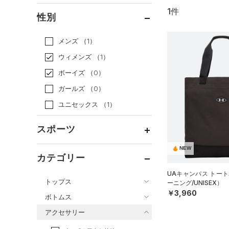
1件
通常価格
（1）
性別
セール
（0）
メンズ
（1）
ウィメンズ
（1）
ボーイズ
（0）
ガールズ
（0）
ユニセックス
（1）
スポーツ
NEW
ベースボール
（0）
カテゴリー
バスケットボール
（0）
UAキャンバス トート
トップス
ーニング/UNISEX）
ゴルフ
（0）
￥3,960
ボトムス
トレーニング
すべてのトップス
（1）
アクセサリー
すべてのボトムス
ランニング
（0）
（0）
ベースレイヤー