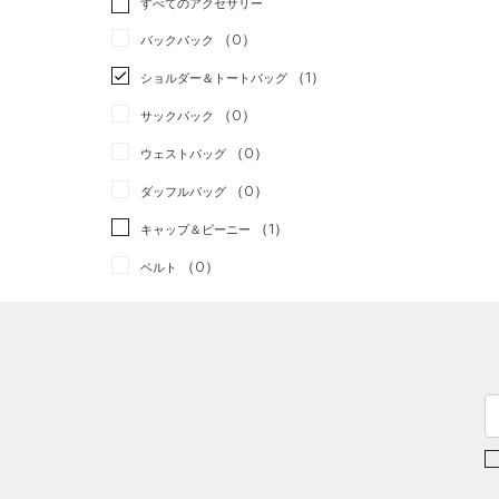
すべてのアクセサリー
（1）
スポーツスタイル
（0）
レギンス&タイツ
（3）
Tシャツ
（0）
アメリカンフットボール
バックパック
（1）
ショートパンツ
（1）
タンクトップ
（0）
（1）
ショルダー＆トートバッグ
（1）
パンツ(ロングパンツ)
（0）
ポロシャツ
サッカー
（0）
（0）
サックパック
（0）
スウェット＆フリース
（0）
ロングTシャツ
リカバリー
（0）
（0）
ウェストバッグ
（0）
アンダーウェア
（0）
パーカー&トレーナー
その他
（0）
（0）
ダッフルバッグ
（0）
スカート
（1）
ジャケット
（1）
キャップ＆ビーニー
（0）
スイムウェア
（1）
ジャージ
（0）
ベルト
（0）
ベスト
（0）
グローブ・手袋
（0）
ダウン・コート
（0）
アイウェア
（2）
スポーツブラ
リストバンド＆ヘッドバンド
（0）
セットアップ
（0）
（0）
スイムウェア
（0）
スポーツマスク
（1）
ソックス