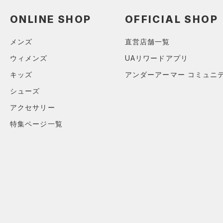
（0）
ネックウォーマー
ONLINE SHOP
OFFICIAL SHOP
（0）
スリーブ
（0）
メンズ
直営店舗一覧
タオル
（0）
ウィメンズ
UAリワードアプリ
ボール
キッズ
アンダーアーマー コミュニ
（0）
イヤホン＆ヘッドホン
シューズ
（0）
ウォーターボトル
アクセサリー
（0）
その他
特集ページ一覧
シューズ
すべてのシューズ
サイズ
（1）
スポーツシューズ
ONESIZE
カラー
（0）
スパイク
スポーツスタイルシューズ
（3）
ブラック
ホワイト
ブラウン
グリーン