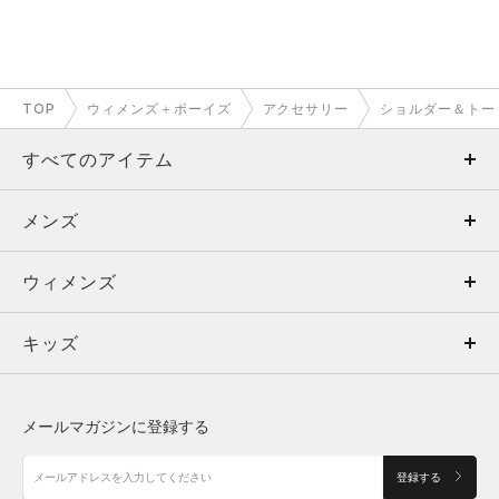
TOP
ウィメンズ＋ボーイズ
アクセサリー
ショルダー＆トー
すべてのアイテム
メンズ
メンズ
ウィメンズ
トップス
ウィメンズ
キッズ
トップス
ボトムス
キッズ
トップス
ボトムス
シューズ
シューズ
メールマガジンに登録する
ボトムス
シューズ
アクセサリー
アクセサリー
登録する