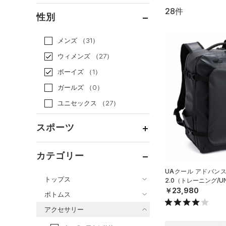
28件
通常価格
（23）
性別
セール
（5）
メンズ
（31）
ウィメンズ
（27）
ボーイズ
（1）
ガールズ
（0）
ユニセックス
（27）
スポーツ
ベースボール
（2）
カテゴリー
バスケットボール
（1）
UAクール アドバン
トップス
2.0（トレーニング/UN
ゴルフ
（0）
￥23,980
ボトムス
トレーニング
すべてのトップス
（19）
アクセサリー
すべてのボトムス
ランニング
（0）
（32）
ベースレイヤー