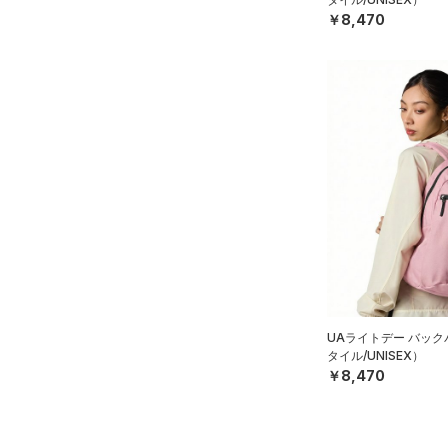
￥8,470
ス)
（0）
Armour Fleece(アーマーフリ
ース)
（0）
UAライトデー バッ
タイル/UNISEX）
￥8,470