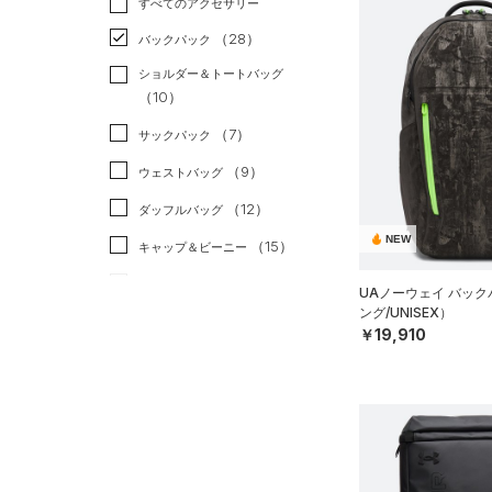
すべてのアクセサリー
（23）
スポーツスタイル
（6）
レギンス&タイツ
（80）
Tシャツ
（28）
アメリカンフットボール
バックパック
（30）
ショートパンツ
（11）
タンクトップ
（0）
ショルダー＆トートバッグ
（25）
パンツ(ロングパンツ)
（4）
ポロシャツ
（10）
サッカー
（0）
（2）
スウェット＆フリース
（15）
ロングTシャツ
リカバリー
（0）
（7）
サックパック
（2）
アンダーウェア
（5）
パーカー&トレーナー
その他
（0）
（9）
ウェストバッグ
（0）
スカート
（9）
ジャケット
（12）
ダッフルバッグ
（1）
スイムウェア
（4）
ジャージ
NEW
（15）
キャップ＆ビーニー
（0）
ベスト
（0）
ベルト
UAノーウェイ バッ
（2）
ダウン・コート
ング/UNISEX）
（6）
グローブ・手袋
￥19,910
（14）
スポーツブラ
（1）
アイウェア
（1）
セットアップ
リストバンド＆ヘッドバンド
（2）
（1）
スイムウェア
（0）
スポーツマスク
（44）