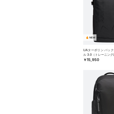
ソックス
（0）
ネックウォーマー
（3）
スリーブ
（9）
タオル
（0）
ボール
NEW
（0）
イヤホン＆ヘッドホン
UAターポリン バック
（4）
ウォーターボトル
ル 3.0（トレーニング/
￥15,950
（8）
その他
シューズ
すべてのシューズ
サイズ
（55）
スポーツシューズ
ONESIZE
カラー
（2）
スパイク
スポーツスタイルシューズ
（19）