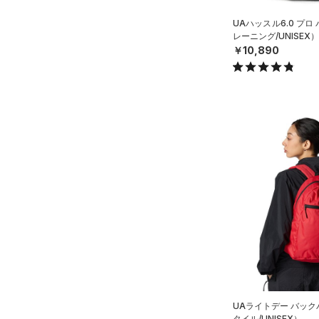
公式サイト限定
（0）
（0）
プロジェクトロック
（0）
UAハッスル6.0 プ
在庫残りわずか
（1）
RUSH(ラッシュ)
（0）
レーニング/UNISEX）
ステフィン・カリー
（0）
ISO-CHILL(アイソチル)
（0）
￥10,890
アジア限定
（0）
Tech(テック)
（0）
COLDGEAR ARMOUR(コール
ドギアアーマー)
（0）
HEATGEAR ARMOUR(ヒート
ギアアーマー)
（0）
STORM(ストーム)
（20）
COLDGEAR INFRARED(コー
ルドギアインフラレッド)
（0）
AUXETIC(オーゼティック)
（0）
Charged Cotton(チャージド
コットン)
（0）
UAライトデー バッ
Rival Fleece(ライバルフリー
タイル/UNISEX）