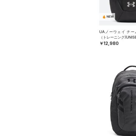
ブラック
ホワイト
ブラウン
グリーン
（4）
サンダル
NEW
ブルー
パープル
レッド
イエロー
UAノーウェイ チー
（トレーニング/UNIS
￥12,980
オレンジ
その他
価格
テクノロジー
～
円
円
FLOW(フロー)
（0）
在庫
HOVR(ホバー)
（0）
在庫あり
CHARGED(チャージド)
（0）
限定
MICRO G(マイクロＧ)
（0）
直営限定
（0）
コレクション
TRIBASE(トライベース)