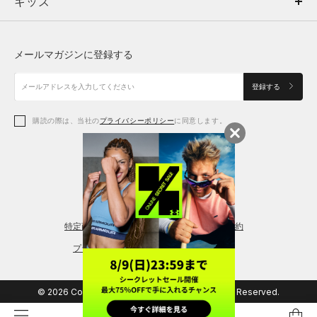
キッズ
トップス
ボトムス
キッズ
トップス
ボトムス
シューズ
シューズ
メールマガジンに登録する
ボトムス
シューズ
アクセサリー
アクセサリー
登録する
シューズ
アクセサリー
購読の際は、当社の
プライバシーポリシー
に同意します。
アクセサリー
スポーツブラ
レギンス＆タイツ
特定商取引法に基づく通販の表記
会員規約
プライバシーポリシー
© 2026 Copyright DOME Corporation. All Rights Reserved.