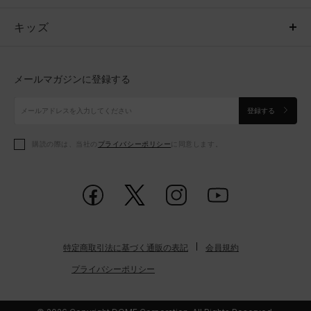
キッズ
トップス
ボトムス
キッズ
トップス
ボトムス
シューズ
シューズ
メールマガジンに登録する
ボトムス
シューズ
アクセサリー
アクセサリー
登録する
シューズ
アクセサリー
購読の際は、当社の
プライバシーポリシー
に同意します。
アクセサリー
スポーツブラ
レギンス＆タイツ
特定商取引法に基づく通販の表記
会員規約
プライバシーポリシー