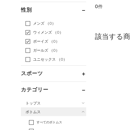
0件
通常価格
（0）
性別
セール
（0）
メンズ
（0）
ウィメンズ
（0）
該当する
ボーイズ
（0）
ガールズ
（0）
ユニセックス
（0）
スポーツ
ベースボール
（0）
カテゴリー
バスケットボール
（0）
トップス
ゴルフ
（0）
ボトムス
トレーニング
すべてのトップス
（0）
すべてのボトムス
ランニング
（0）
（0）
ベースレイヤー