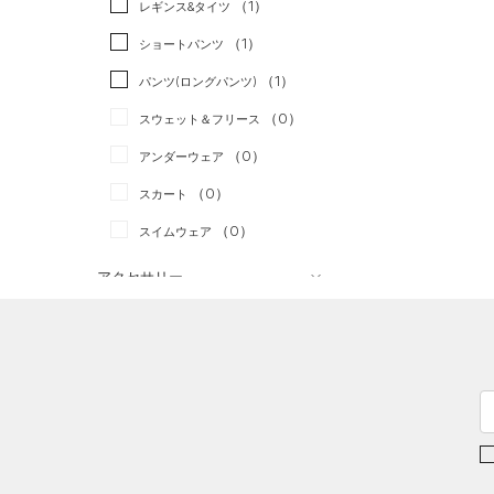
（1）
スポーツスタイル
（0）
レギンス&タイツ
（3）
Tシャツ
アメリカンフットボール
（1）
ショートパンツ
（1）
タンクトップ
（0）
（1）
パンツ(ロングパンツ)
（0）
ポロシャツ
サッカー
（0）
（0）
スウェット＆フリース
（0）
ロングTシャツ
リカバリー
（0）
（0）
アンダーウェア
（0）
パーカー&トレーナー
その他
（0）
（0）
スカート
（1）
ジャケット
（0）
スイムウェア
（1）
ジャージ
（0）
ベスト
アクセサリー
シューズ
（0）
ダウン・コート
すべてのアクセサリー
（2）
スポーツブラ
すべてのシューズ
（0）
バックパック
サイズ
（0）
（1）
セットアップ
スポーツシューズ
（1）
ショルダー＆トートバッグ
カテゴリーを選択してください。
カラー
（0）
（0）
スイムウェア
スパイク
（0）
サックパック
スポーツスタイルシューズ
（0）
ウェストバッグ
（3）