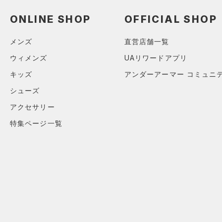
（0）
ダッフルバッグ
ブラック
ホワイト
ブラウン
グリーン
（0）
サンダル
ONLINE SHOP
OFFICIAL SHOP
（1）
キャップ＆ビーニー
（0）
ベルト
ブルー
パープル
レッド
イエロー
メンズ
直営店舗一覧
（0）
グローブ・手袋
ウィメンズ
UAリワードアプリ
（0）
アイウェア
オレンジ
その他
キッズ
アンダーアーマー コミュニ
リストバンド＆ヘッドバンド
シューズ
（0）
価格
アクセサリー
（0）
スポーツマスク
特集ページ一覧
テクノロジー
（1）
ソックス
～
円
円
（0）
ネックウォーマー
FLOW(フロー)
（0）
在庫
（0）
スリーブ
HOVR(ホバー)
（0）
在庫あり
（0）
タオル
CHARGED(チャージド)
（0）
（0）
MICRO G(マイクロＧ)
ボール
（0）
限定
TRIBASE(トライベース)
（0）
イヤホン＆ヘッドホン