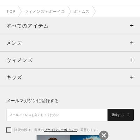
TOP
ウィメンズ＋ボーイズ
ボトムス
すべてのアイテム
メンズ
メンズ
ウィメンズ
トップス
ウィメンズ
キッズ
トップス
ボトムス
キッズ
トップス
ボトムス
シューズ
シューズ
メールマガジンに登録する
ボトムス
シューズ
アクセサリー
アクセサリー
登録する
シューズ
アクセサリー
購読の際は、当社の
プライバシーポリシー
に同意します。