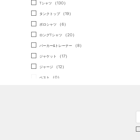
スポーツスタイル
（0）
（130）
Tシャツ
アメリカンフットボール
（19）
タンクトップ
（0）
（6）
ポロシャツ
サッカー
（0）
（20）
ロングTシャツ
リカバリー
（0）
（8）
パーカー&トレーナー
その他
（0）
（17）
ジャケット
（12）
ジャージ
（0）
ベスト
（2）
ダウン・コート
（21）
スポーツブラ
（3）
セットアップ
（2）
スイムウェア
ボトムス