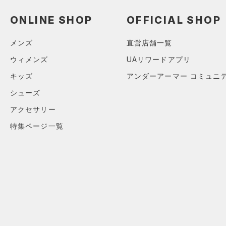
アクセサリー
すべてのボトムス
ONLINE SHOP
OFFICIAL SHOP
シューズ
すべてのアクセサリー
（28）
レギンス&タイツ
すべてのシューズ
（32）
バックパック
（39）
ショートパンツ
サイズ
メンズ
直営店舗一覧
（56）
スポーツシューズ
ショルダー＆トートバッグ
（34）
パンツ(ロングパンツ)
ウィメンズ
UAリワードアプリ
（11）
YS(130cm)
カラー
（2）
スパイク
（3）
スウェット＆フリース
キッズ
アンダーアーマー コミュニ
YM(140cm)
（10）
サックパック
スポーツスタイルシューズ
（3）
アンダーウェア
シューズ
YL(150cm)
（27）
価格
（8）
ウェストバッグ
（0）
アクセサリー
ブラック
スカート
ホワイト
ブラウン
グリーン
YXL(160cm)
（4）
サンダル
（13）
ダッフルバッグ
（2）
特集ページ一覧
テクノロジー
XS
スイムウェア
（20）
キャップ＆ビーニー
～
円
円
S
ブルー
パープル
レッド
イエロー
（0）
FLOW(フロー)
（0）
ベルト
在庫
M
HOVR(ホバー)
（0）
（9）
グローブ・手袋
L
オレンジ
その他
在庫あり
CHARGED(チャージド)
（0）
（3）
アイウェア
XL
MICRO G(マイクロＧ)
（0）
リストバンド＆ヘッドバンド
限定
2XL
（2）
TRIBASE(トライベース)
4
（0）