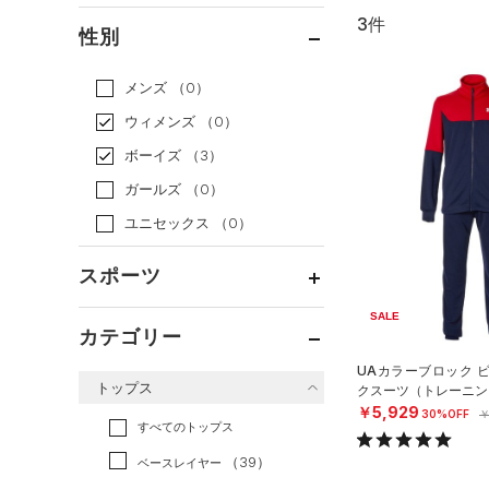
3件
通常価格
（1）
性別
セール
（2）
メンズ
（0）
ウィメンズ
（0）
ボーイズ
（3）
ガールズ
（0）
ユニセックス
（0）
スポーツ
SALE
ベースボール
（0）
カテゴリー
バスケットボール
（0）
UAカラーブロック 
トップス
クスーツ（トレーニング
ゴルフ
（0）
￥5,929
30%OFF
￥
トレーニング
すべてのトップス
（3）
ランニング
（0）
（39）
ベースレイヤー