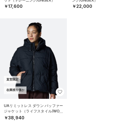
ット（トレーニング/UNISEX）
ング/UNISEX）
￥17,600
￥22,000
直営限定
在庫残り僅か
UAリミットレス ダウン パッファー
ジャケット（ライフスタイル/WOM
EN）
￥38,940