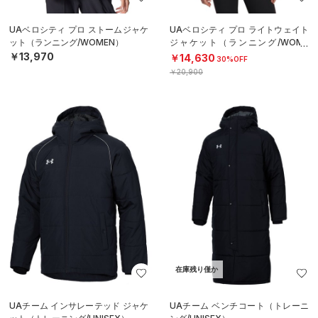
UAベロシティ プロ ストームジャケ
UAベロシティ プロ ライトウェイト
ット（ランニング/WOMEN）
ジャケット（ランニング/WOME
N）
￥13,970
￥14,630
30%OFF
￥20,900
在庫残り僅か
UAチーム インサレーテッド ジャケ
UAチーム ベンチコート（トレーニ