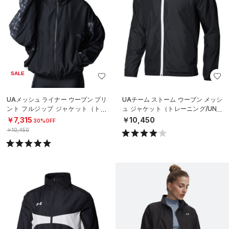
SALE
UAメッシュ ライナー ウーブン プリ
UAチーム ストーム ウーブン メッシ
ント フルジップ ジャケット（トレ
ュ ジャケット（トレーニング/UNIS
ーニング/WOMEN）
EX）
￥7,315
￥10,450
30%OFF
￥10,450