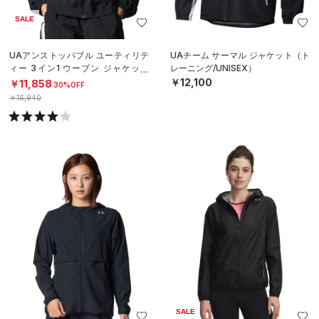
SALE
UAアンストッパブル ユーティリテ
UAチーム サーマル ジャケット（ト
ィー 3イン1 ウーブン ジャケット
レーニング/UNISEX）
（ライフスタイル/WOMEN）
￥12,100
￥11,858
30%OFF
￥16,940
SALE