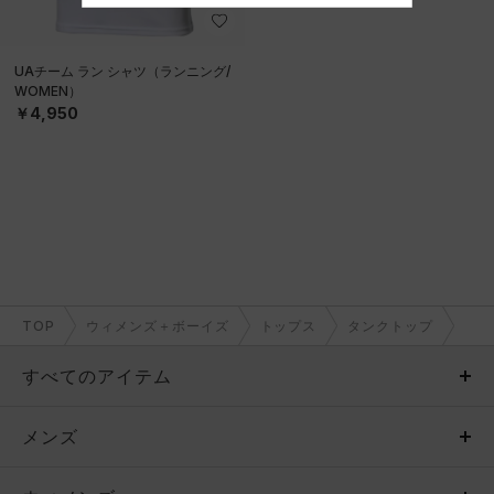
UAチーム ラン シャツ（ランニング/
WOMEN）
￥4,950
TOP
ウィメンズ＋ボーイズ
トップス
タンクトップ
すべてのアイテム
メンズ
メンズ