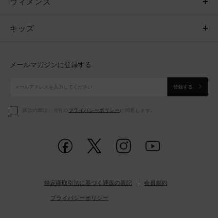
ウィメンズ
トップス
ウィメンズ
キッズ
トップス
ボトムス
キッズ
トップス
ボトムス
シューズ
シューズ
メールマガジンに登録する
ボトムス
シューズ
アクセサリー
アクセサリー
登録する
シューズ
アクセサリー
購読の際は、当社の
プライバシーポリシー
に同意します。
アクセサリー
スポーツブラ
レギンス＆タイツ
特定商取引法に基づく通販の表記
会員規約
プライバシーポリシー