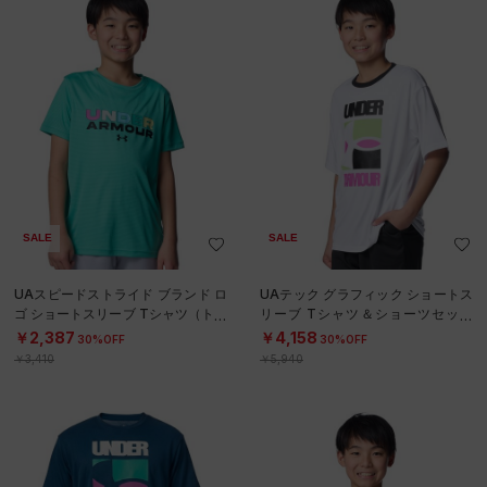
SALE
SALE
UAスピードストライド ブランド ロ
UAテック グラフィック ショートス
ゴ ショートスリーブ Tシャツ（トレ
リーブ Tシャツ＆ショーツセット
ーニング/BOYS）
（トレーニング/BOYS）
￥2,387
￥4,158
30%OFF
30%OFF
￥3,410
￥5,940