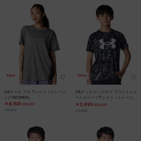
SALE
SALE
UAクール プロ Tシャツ（トレーニ
UAテック ビッグロゴ プリントショ
ング/WOMEN）
ートスリーブTシャツ（トレーニン
グ/BOYS）
￥4,158
￥2,695
30%OFF
30%OFF
￥5,940
￥3,850