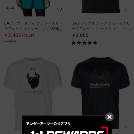
SALE
UAアーマードライ フレンチスリー
UAオリックス テック ショートスリ
ブ Tシャツ（トレーニング/WOME
ーブ Tシャツ〈ビッグロゴ〉（ベー
N）
スボール/UNISEX）
￥3,465
￥3,850
30%OFF
￥4,950