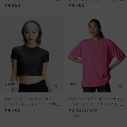
EN）
MEN）
￥4,950
￥4,400
NEW
SALE
UAヒートギア クロップ ショートス
UAアーマードライ オーバーサイズ
リーブ Tシャツ（トレーニング/WO
ド ショートスリーブ Tシャツ（トレ
MEN）
ーニング/WOMEN）
￥4,400
￥3,465
30%OFF
￥4,950