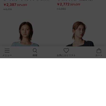
トボール/BOYS）
￥2,772
￥2,387
30%OFF
30%OFF
￥3,960
￥3,410
検索
お気に入りリスト
カート
メニュー
SALE
SALE
UAソフト Tシャツ（トレーニング/
UAソフト Tシャツ（トレーニング/
WOMEN）
WOMEN）
￥3,465
￥3,465
30%OFF
30%OFF
￥4,950
￥4,950