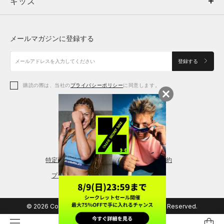
キッズ
トップス
ボトムス
キッズ
トップス
ボトムス
シューズ
シューズ
メールマガジンに登録する
ボトムス
シューズ
アクセサリー
アクセサリー
登録する
シューズ
アクセサリー
購読の際は、当社の
プライバシーポリシー
に同意します。
アクセサリー
スポーツブラ
レギンス＆タイツ
特定商取引法に基づく通販の表記
会員規約
プライバシーポリシー
© 2026 Copyright DOME Corporation. All Rights Reserved.