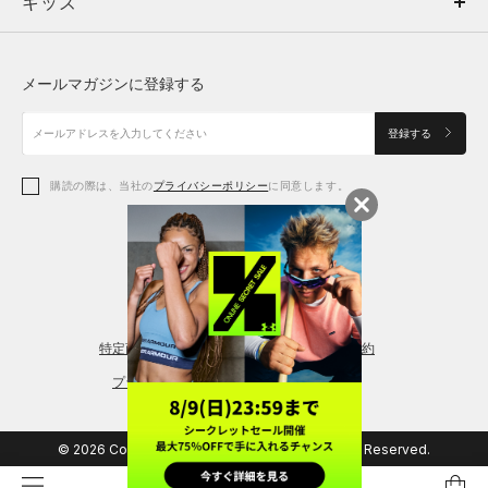
キッズ
トップス
ボトムス
キッズ
トップス
ボトムス
シューズ
シューズ
メールマガジンに登録する
ボトムス
シューズ
アクセサリー
アクセサリー
登録する
シューズ
アクセサリー
購読の際は、当社の
プライバシーポリシー
に同意します。
アクセサリー
スポーツブラ
レギンス＆タイツ
特定商取引法に基づく通販の表記
会員規約
プライバシーポリシー
© 2026 Copyright DOME Corporation. All Rights Reserved.