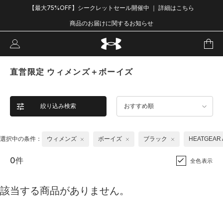
【最大75%OFF】シークレットセール開催中 ｜ 詳細はこちら
商品のお届けに関するお知らせ
直営限定 ウィメンズ＋ボーイズ
絞り込み検索
おすすめ順
選択中の条件：
ウィメンズ
ボーイズ
ブラック
HEATGEA
0件
全色表示
該当する商品がありません。