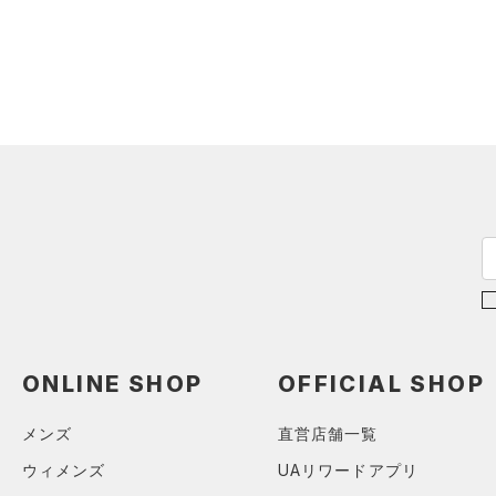
スウェット＆フリース
（0）
ロングTシャツ
（0）
サックパック
スポーツスタイルシューズ
（0）
アンダーウェア
（0）
パーカー&トレーナー
（5）
（0）
ウェストバッグ
（0）
スカート
（0）
ジャケット
（0）
サンダル
（0）
ダッフルバッグ
（0）
スイムウェア
（0）
ジャージ
（0）
キャップ＆ビーニー
サイズ
（0）
ベスト
（0）
ベルト
（1）
ダウン・コート
16.5
（0）
グローブ・手袋
カラー
（0）
スポーツブラ
17.0
（0）
アイウェア
（0）
セットアップ
17.5
リストバンド＆ヘッドバンド
ブラック
ホワイト
ブラウン
グリーン
（0）
18.0
（0）
スイムウェア
18.5
（0）
スポーツマスク
19.0
ブルー
パープル
レッド
イエロー
（0）
ソックス
ONLINE SHOP
OFFICIAL SHOP
19.5
（0）
ネックウォーマー
メンズ
直営店舗一覧
20.0
オレンジ
その他
（0）
スリーブ
ウィメンズ
UAリワードアプリ
20.5
（0）
タオル