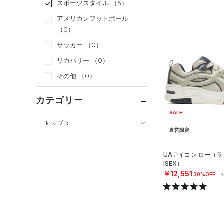
スポーツスタイル
（5）
アメリカンフットボール
（0）
サッカー
（0）
リカバリー
（0）
その他
（0）
カテゴリー
SALE
トップス
直営限定
ボトムス
すべてのトップス
アクセサリー
UAアイコン ロー（ラ
すべてのボトムス
（0）
ベースレイヤー
ISEX）
シューズ
すべてのアクセサリー
（0）
レギンス&タイツ
￥12,551
（0）
Tシャツ
30%OFF
￥
すべてのシューズ
（0）
バックパック
（0）
ショートパンツ
（0）
タンクトップ
（0）
スポーツシューズ
ショルダー＆トートバッグ
（2）
パンツ(ロングパンツ)
（0）
ポロシャツ
（0）
（0）
スパイク
（0）