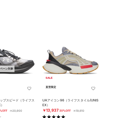
ペーン対象
SALE
直営限定
リップスピード（ライフス
UAアイコン96（ライフスタイル/UNIS
X）
EX）
￥13,937
%OFF
￥20,900
30%OFF
￥19,910