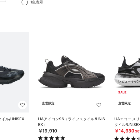
1色表示
レビューキャン
SALE
直営限定
直営限定
ル/UNISEX）
UAアイコン96（ライフスタイル/UNIS
UAエコー ス
EX）
タイル/UNISE
￥19,910
￥14,630
30