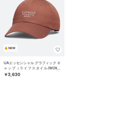
NEW
UAエッセンシャル グラフィック キ
ャップ（ライフスタイル/WOME
N）
￥3,630