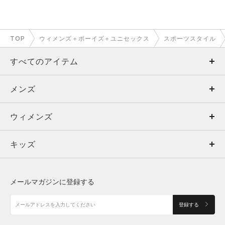
TOP
ウィメンズ＋ボーイズ＋ユニセックス
スポーツスタイル
すべてのアイテム
メンズ
メンズ
ウィメンズ
トップス
ウィメンズ
キッズ
トップス
ボトムス
キッズ
トップス
ボトムス
シューズ
シューズ
メールマガジンに登録する
ボトムス
シューズ
アクセサリー
アクセサリー
登録する