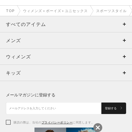
TOP
ウィメンズ＋ボーイズ＋ユニセックス
スポーツスタイル
すべてのアイテム
メンズ
メンズ
ウィメンズ
トップス
ウィメンズ
キッズ
トップス
ボトムス
キッズ
トップス
ボトムス
シューズ
シューズ
メールマガジンに登録する
ボトムス
シューズ
アクセサリー
アクセサリー
登録する
シューズ
アクセサリー
購読の際は、当社の
プライバシーポリシー
に同意します。