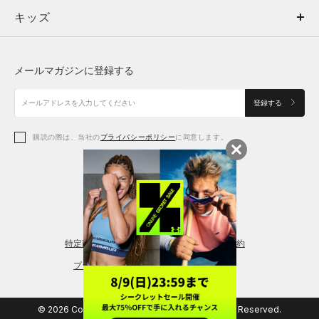
キッズ
トップス
ボトムス
キッズ
トップス
ボトムス
シューズ
シューズ
メールマガジンに登録する
ボトムス
シューズ
アクセサリー
アクセサリー
登録する
シューズ
アクセサリー
購読の際は、当社の
プライバシーポリシー
に同意します。
アクセサリー
スポーツブラ
レギンス＆タイツ
特定商取引法に基づく通販の表記
会員規約
プライバシーポリシー
© 2026 Copyright DOME Corporation. All Rights Reserved.