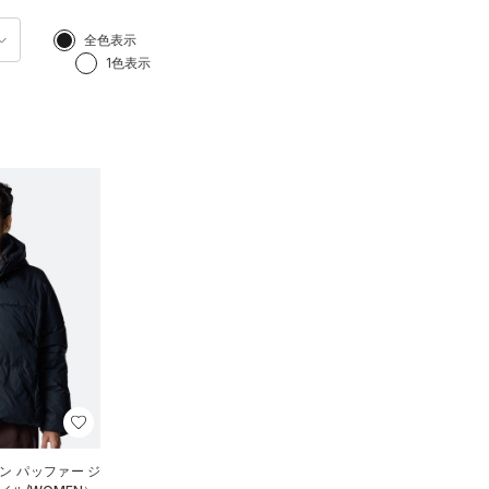
全色表示
1色表示
ン パッファー ジ