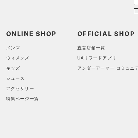
（0）
ポロシャツ
（0）
ロングTシャツ
（0）
パーカー&トレーナー
ONLINE SHOP
OFFICIAL SHOP
（0）
ジャケット
メンズ
直営店舗一覧
（0）
ジャージ
ウィメンズ
UAリワードアプリ
（0）
ベスト
キッズ
アンダーアーマー コミュニ
（1）
ダウン・コート
シューズ
（0）
スポーツブラ
アクセサリー
（0）
セットアップ
特集ページ一覧
（0）
スイムウェア
ボトムス
アクセサリー
すべてのボトムス
シューズ
すべてのアクセサリー
（0）
レギンス&タイツ