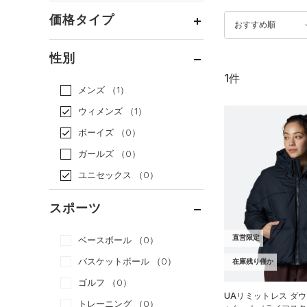
価格タイプ
おすすめ順
通常価格
（1）
性別
セール
（0）
1件
メンズ
（1）
ウィメンズ
（1）
ボーイズ
（0）
ガールズ
（0）
ユニセックス
（0）
スポーツ
直営限定
ベースボール
（0）
バスケットボール
（0）
在庫残り僅か
ゴルフ
（0）
UAリミットレス ダウ
トレーニング
（0）