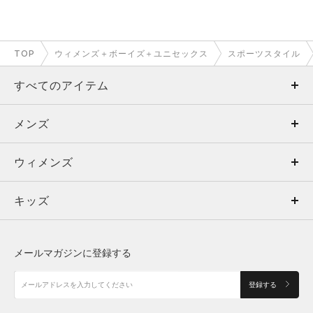
TOP
ウィメンズ＋ボーイズ＋ユニセックス
スポーツスタイル
すべてのアイテム
メンズ
メンズ
ウィメンズ
トップス
ウィメンズ
キッズ
トップス
ボトムス
キッズ
トップス
ボトムス
シューズ
シューズ
メールマガジンに登録する
ボトムス
シューズ
アクセサリー
アクセサリー
登録する