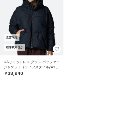
直営限定
在庫残り僅か
UAリミットレス ダウン パッファー
ジャケット（ライフスタイル/WOM
EN）
￥38,940