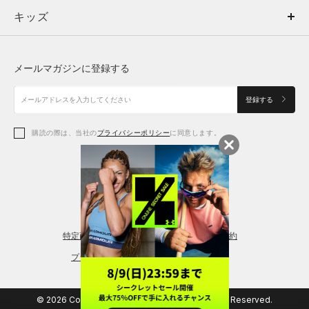
キッズ
トップス
ボトムス
キッズ
トップス
ボトムス
シューズ
シューズ
メールマガジンに登録する
ボトムス
シューズ
アクセサリー
アクセサリー
登録する
シューズ
アクセサリー
購読の際は、当社の
プライバシーポリシー
に同意します。
アクセサリー
スポーツブラ
レギンス＆タイツ
特定商取引法に基づく通販の表記
会員規約
プライバシーポリシー
© 2026 Copyright DOME Corporation. All Rights Reserved.