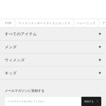
TOP
ウィメンズ＋ボーイズ＋ユニセックス
トレーニング
ア
すべてのアイテム
メンズ
メンズ
ウィメンズ
トップス
ウィメンズ
キッズ
トップス
ボトムス
キッズ
トップス
ボトムス
シューズ
シューズ
メールマガジンに登録する
ボトムス
シューズ
アクセサリー
アクセサリー
登録する