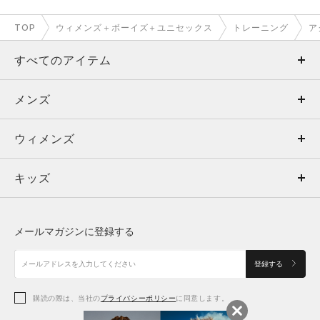
TOP
ウィメンズ＋ボーイズ＋ユニセックス
トレーニング
ア
すべてのアイテム
メンズ
メンズ
ウィメンズ
トップス
ウィメンズ
キッズ
トップス
ボトムス
キッズ
トップス
ボトムス
シューズ
シューズ
メールマガジンに登録する
ボトムス
シューズ
アクセサリー
アクセサリー
登録する
シューズ
アクセサリー
購読の際は、当社の
プライバシーポリシー
に同意します。