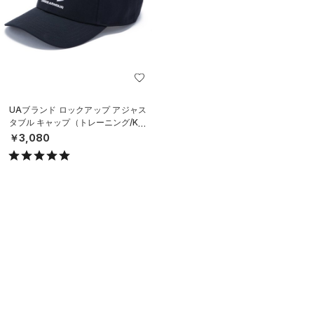
UAブランド ロックアップ アジャス
タブル キャップ（トレーニング/KID
S）
￥3,080