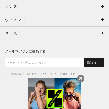
メンズ
メンズ
ウィメンズ
トップス
ウィメンズ
キッズ
トップス
ボトムス
キッズ
トップス
ボトムス
シューズ
シューズ
メールマガジンに登録する
ボトムス
シューズ
アクセサリー
アクセサリー
登録する
シューズ
アクセサリー
購読の際は、当社の
プライバシーポリシー
に同意します。
アクセサリー
スポーツブラ
レギンス＆タイツ