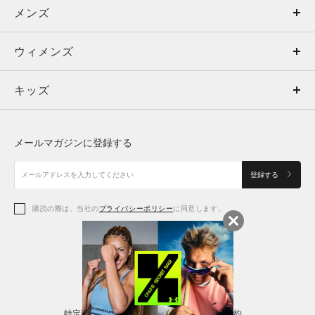
メンズ
メンズ
ウィメンズ
トップス
ウィメンズ
キッズ
トップス
ボトムス
キッズ
トップス
ボトムス
シューズ
シューズ
メールマガジンに登録する
ボトムス
シューズ
アクセサリー
アクセサリー
登録する
シューズ
アクセサリー
購読の際は、当社の
プライバシーポリシー
に同意します。
アクセサリー
スポーツブラ
レギンス＆タイツ
特定商取引法に基づく通販の表記
会員規約