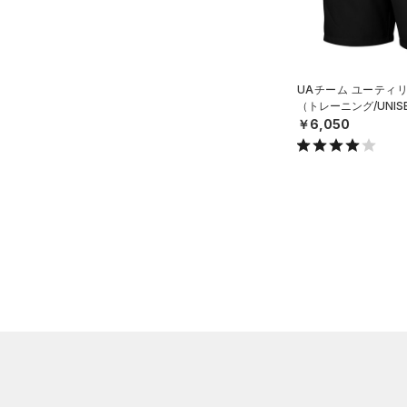
32
COLDGEAR ARMOUR(コール
34
ドギアアーマー)
（0）
36
HEATGEAR ARMOUR(ヒート
38
ギアアーマー)
（0）
UAチーム ユーティ
（トレーニング/UNIS
40
STORM(ストーム)
（3）
￥6,050
30X30
COLDGEAR INFRARED(コー
30X32
ルドギアインフラレッド)
（0）
30X34
AUXETIC(オーゼティック)
30X36
（0）
32X30
Charged Cotton(チャージド
32X32
コットン)
（0）
32X34
Rival Fleece(ライバルフリー
32X36
ス)
（0）
34X30
Armour Fleece(アーマーフリ
ース)
（0）
34X32