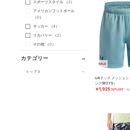
スポーツスタイル
（2）
アメリカンフットボール
（0）
サッカー
（4）
リカバリー
（2）
その他
（0）
カテゴリー
SALE
トップス
UAテック メッシュ
ボトムス
すべてのトップス
ング/BOYS）
￥1,925
30%OFF
￥2
すべてのボトムス
（12）
ベースレイヤー
（19）
レギンス&タイツ
（51）
Tシャツ
（19）
ショートパンツ
（7）
タンクトップ
（20）
パンツ(ロングパンツ)
（4）
ポロシャツ
（3）