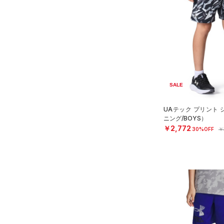
スウェット＆フリース
（10）
ロングTシャツ
（3）
アンダーウェア
（7）
パーカー&トレーナー
（0）
スカート
（11）
ジャケット
（2）
スイムウェア
（9）
ジャージ
（0）
ベスト
アクセサリー
SALE
シューズ
（1）
ダウン・コート
すべてのアクセサリー
（12）
スポーツブラ
すべてのシューズ
（20）
バックパック
サイズ
UAテック プリント
ニング/BOYS）
（3）
（3）
セットアップ
スポーツシューズ
ショルダー＆トートバッグ
￥2,772
30%OFF
￥
（2）
YXS(120cm)
カラー
（0）
（2）
スイムウェア
スパイク
YS(130cm)
（6）
サックパック
スポーツスタイルシューズ
YM(140cm)
（0）
（6）
ウェストバッグ
ブラック
ホワイト
ブラウン
グリーン
YL(150cm)
（0）
サンダル
（14）
ダッフルバッグ
YXL(160cm)
（3）
キャップ＆ビーニー
XS
ブルー
パープル
レッド
イエロー
（0）
ベルト
S