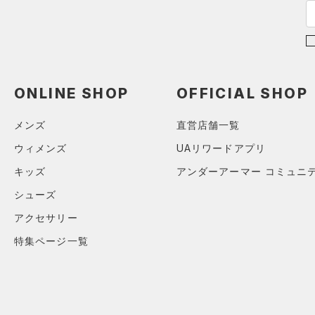
34X34
34X36
36X32
36X34
36X36
ONLINE SHOP
OFFICIAL SHOP
38X32
メンズ
直営店舗一覧
38X34
ウィメンズ
UAリワードアプリ
38X36
キッズ
ONESIZE
アンダーアーマー コミュニ
シューズ
アクセサリー
特集ページ一覧