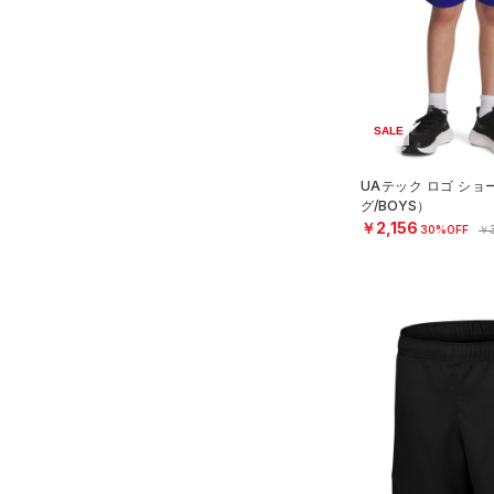
（2）
グローブ・手袋
M
オレンジ
その他
（1）
アイウェア
L
リストバンド＆ヘッドバンド
XL
価格
（2）
2XL
SALE
（0）
スポーツマスク
3XL
テクノロジー
UAテック ロゴ シ
～
（20）
円
円
ソックス
4XL
グ/BOYS）
FLOW(フロー)
（0）
￥2,156
在庫
5XL
（0）
30%OFF
￥3
ネックウォーマー
HOVR(ホバー)
（0）
6XL
（1）
スリーブ
在庫あり
CHARGED(チャージド)
（0）
限定
0
（4）
タオル
MICRO G(マイクロＧ)
（0）
2
（0）
直営限定
ボール
（0）
コレクション
TRIBASE(トライベース)
4
公式サイト限定
（0）
（0）
（0）
イヤホン＆ヘッドホン
6
プロジェクトロック
（0）
在庫残りわずか
（0）
RUSH(ラッシュ)
（0）
（1）
ウォーターボトル
8
ステフィン・カリー
（0）
ISO-CHILL(アイソチル)
（0）
（0）
その他
30
アジア限定
（0）
Tech(テック)
（0）