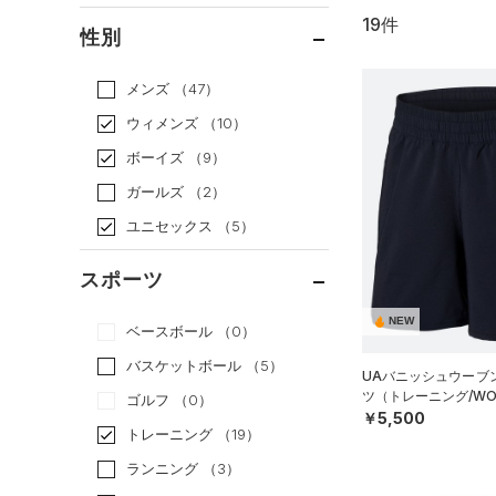
19件
通常価格
（8）
性別
セール
（11）
メンズ
（47）
ウィメンズ
（10）
ボーイズ
（9）
ガールズ
（2）
ユニセックス
（5）
スポーツ
NEW
ベースボール
（0）
バスケットボール
（5）
UAバニッシュウーブン
ツ（トレーニング/WO
ゴルフ
（0）
￥5,500
トレーニング
（19）
ランニング
（3）