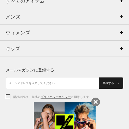
すべてのアイテム
メンズ
メンズ
ウィメンズ
トップス
ウィメンズ
キッズ
トップス
ボトムス
キッズ
トップス
ボトムス
シューズ
シューズ
メールマガジンに登録する
ボトムス
シューズ
アクセサリー
アクセサリー
登録する
シューズ
アクセサリー
購読の際は、当社の
プライバシーポリシー
に同意します。
アクセサリー
スポーツブラ