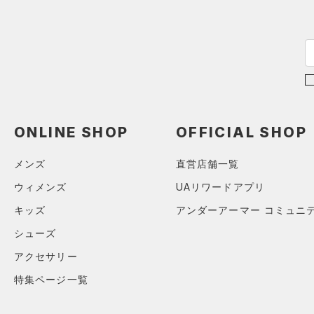
（21）
パンツ(ロングパンツ)
（3）
YXS(120cm)
カラー
（0）
スパイク
（3）
スウェット＆フリース
YS(130cm)
（8）
サックパック
スポーツスタイルシューズ
（3）
アンダーウェア
YM(140cm)
（0）
価格
（6）
ウェストバッグ
（0）
ブラック
スカート
ホワイト
ブラウン
グリーン
YL(150cm)
（1）
サンダル
（14）
ダッフルバッグ
（2）
テクノロジー
YXL(160cm)
スイムウェア
（3）
キャップ＆ビーニー
～
円
円
S
ブルー
パープル
レッド
イエロー
ONLINE SHOP
OFFICIAL SHOP
（0）
FLOW(フロー)
（0）
ベルト
在庫
M
HOVR(ホバー)
（0）
（2）
グローブ・手袋
L
メンズ
直営店舗一覧
オレンジ
その他
在庫あり
CHARGED(チャージド)
（0）
限定
（3）
アイウェア
XL
ウィメンズ
UAリワードアプリ
MICRO G(マイクロＧ)
（0）
リストバンド＆ヘッドバンド
2XL
キッズ
アンダーアーマー コミュニ
直営限定
（0）
コレクション
（2）
TRIBASE(トライベース)
3XL
シューズ
公式サイト限定
（0）
（0）
（0）
スポーツマスク
4XL
プロジェクトロック
（0）
在庫残りわずか
（0）
アクセサリー
RUSH(ラッシュ)
（0）
（33）
ソックス
5XL
ステフィン・カリー
（0）
特集ページ一覧
ISO-CHILL(アイソチル)
（0）
6XL
（0）
ネックウォーマー
アジア限定
（0）
Tech(テック)
（0）
（2）