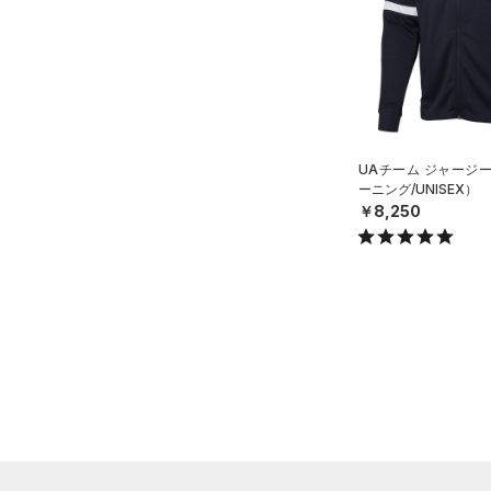
（14）
ロングTシャツ
（8）
パーカー&トレーナー
（13）
ジャケット
（10）
ジャージ
（0）
ベスト
UAチーム ジャージ
ーニング/UNISEX）
（1）
ダウン・コート
￥8,250
（21）
スポーツブラ
（3）
セットアップ
（2）
スイムウェア
ボトムス
アクセサリー
すべてのボトムス
シューズ
すべてのアクセサリー
（24）
レギンス&タイツ
すべてのシューズ
（23）
バックパック
（24）
ショートパンツ
サイズ
（6）
スポーツシューズ
ショルダー＆トートバッグ