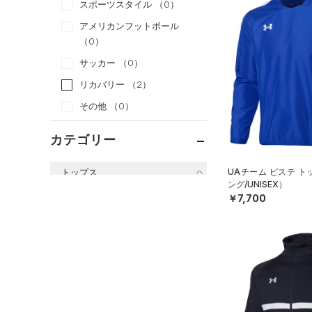
スポーツスタイル
（0）
アメリカンフットボール
（0）
サッカー
（0）
リカバリー
（2）
その他
（0）
カテゴリー
トップス
UAチーム ピステ 
ング/UNISEX）
すべてのトップス
￥7,700
（21）
ベースレイヤー
（96）
Tシャツ
（13）
タンクトップ
（6）
ポロシャツ