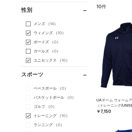
10件
通常価格
（10）
性別
セール
（0）
メンズ
（14）
ウィメンズ
（10）
ボーイズ
（0）
ガールズ
（0）
ユニセックス
（10）
スポーツ
ベースボール
（0）
バスケットボール
（0）
UAチーム ウォーム
（トレーニング/UNIS
ゴルフ
（0）
￥7,150
トレーニング
（10）
ランニング
（0）