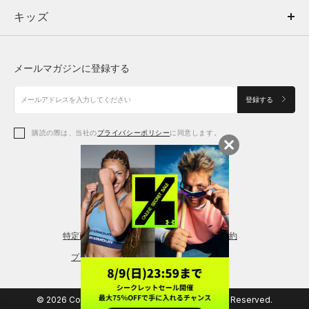
キッズ
トップス
ボトムス
キッズ
トップス
ボトムス
シューズ
シューズ
メールマガジンに登録する
ボトムス
シューズ
アクセサリー
アクセサリー
登録する
シューズ
アクセサリー
購読の際は、当社の
プライバシーポリシー
に同意します。
アクセサリー
スポーツブラ
レギンス＆タイツ
特定商取引法に基づく通販の表記
会員規約
プライバシーポリシー
© 2026 Copyright DOME Corporation. All Rights Reserved.