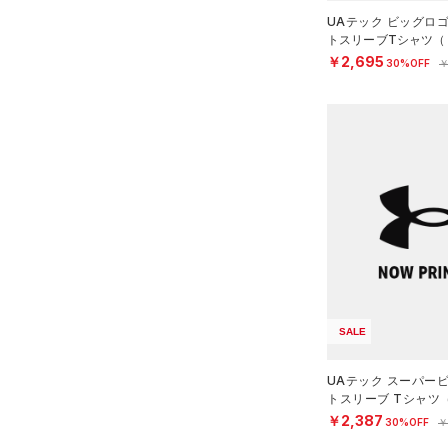
（0）
UAテック ビッグロ
トスリーブTシャツ（
AUXETIC(オーゼティック)
YS）
￥2,695
（0）
30%OFF
￥
Charged Cotton(チャージド
コットン)
（0）
Rival Fleece(ライバルフリー
ス)
（0）
Armour Fleece(アーマーフリ
ース)
（0）
SALE
UAテック スーパー
トスリーブ Tシャツ
OYS）
￥2,387
30%OFF
￥