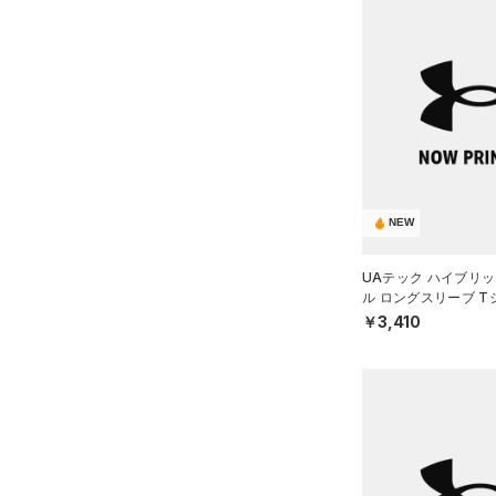
（4）
ポロシャツ
（10）
ロングTシャツ
（7）
パーカー&トレーナー
（11）
ジャケット
（9）
ジャージ
（0）
ベスト
NEW
（1）
ダウン・コート
UAテック ハイブリッ
（12）
スポーツブラ
ル ロングスリーブ 
ング/BOYS）
￥3,410
（3）
セットアップ
（2）
スイムウェア
ボトムス
アクセサリー
すべてのボトムス
シューズ
すべてのアクセサリー
（19）
レギンス&タイツ