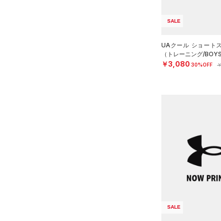
FLOW(フロー)
（0）
在庫
5XL
（0）
ネックウォーマー
HOVR(ホバー)
（0）
SALE
6XL
（1）
スリーブ
在庫あり
CHARGED(チャージド)
（0）
限定
（4）
タオル
UAクール ショート
MICRO G(マイクロＧ)
（0）
（トレーニング/BOY
（0）
直営限定
ボール
（1）
コレクション
￥3,080
TRIBASE(トライベース)
30%OFF
￥
公式サイト限定
（0）
（0）
（0）
イヤホン＆ヘッドホン
プロジェクトロック
（0）
在庫残りわずか
（1）
RUSH(ラッシュ)
（0）
（1）
ウォーターボトル
ステフィン・カリー
（0）
ISO-CHILL(アイソチル)
（0）
（0）
その他
アジア限定
（0）
Tech(テック)
（10）
COLDGEAR ARMOUR(コール
ドギアアーマー)
（0）
HEATGEAR ARMOUR(ヒート
ギアアーマー)
（0）
STORM(ストーム)
（0）
COLDGEAR INFRARED(コー
SALE
ルドギアインフラレッド)