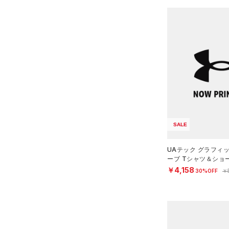
SALE
UAテック グラフィ
ーブ Tシャツ＆ショ
ーニング/BOYS）
￥4,158
30%OFF
￥