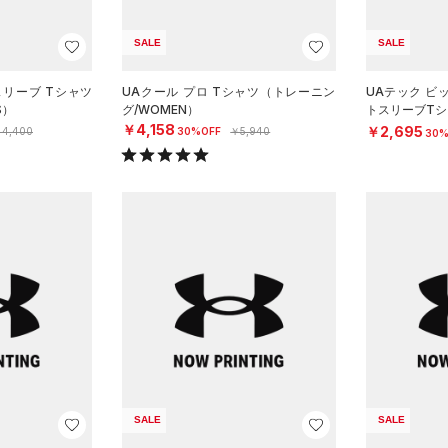
SALE
SALE
スリーブ Tシャツ
UAクール プロ Tシャツ（トレーニン
UAテック ビ
S）
グ/WOMEN）
トスリーブTシ
YS）
￥4,158
￥2,695
4,400
30%OFF
￥5,940
30%
SALE
SALE