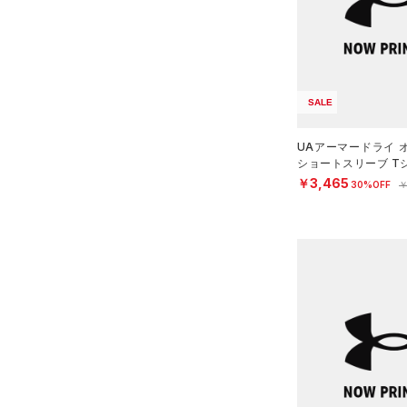
すべてのシューズ
（20）
バックパック
（19）
ショートパンツ
サイズ
（3）
スポーツシューズ
ショルダー＆トートバッグ
（20）
パンツ(ロングパンツ)
（2）
YXS(120cm)
カラー
（0）
スパイク
（3）
スウェット＆フリース
YS(130cm)
（6）
サックパック
SALE
スポーツスタイルシューズ
（3）
アンダーウェア
YM(140cm)
（0）
（6）
ウェストバッグ
（0）
ブラック
スカート
ホワイト
ブラウン
グリーン
UAアーマードライ 
YL(150cm)
（0）
サンダル
（14）
ダッフルバッグ
ショートスリーブ T
（2）
YXL(160cm)
スイムウェア
ング/WOMEN）
￥3,465
30%OFF
￥
（3）
キャップ＆ビーニー
XS
ブルー
パープル
レッド
イエロー
（0）
ベルト
S
（2）
グローブ・手袋
M
オレンジ
その他
（1）
アイウェア
L
リストバンド＆ヘッドバンド
XL
価格
（2）
2XL
（0）
スポーツマスク
3XL
テクノロジー
～
（20）
円
円
ソックス
4XL