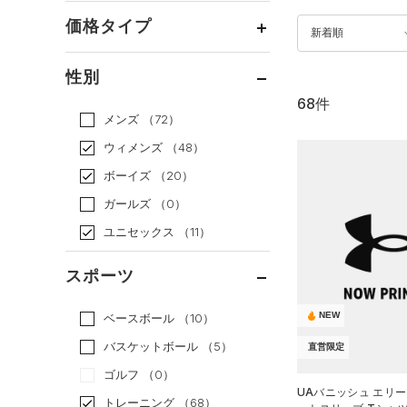
価格タイプ
新着順
通常価格
（25）
性別
セール
（43）
68件
メンズ
（72）
ウィメンズ
（48）
ボーイズ
（20）
ガールズ
（0）
ユニセックス
（11）
スポーツ
NEW
ベースボール
（10）
バスケットボール
（5）
直営限定
ゴルフ
（0）
UAバニッシュ エリー
トレーニング
（68）