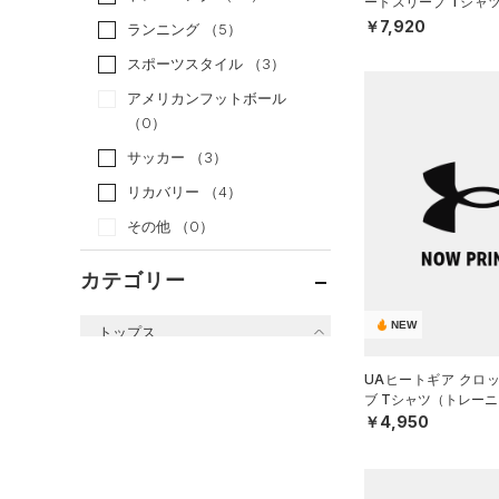
ートスリーブ Tシャ
WOMEN）
￥7,920
ランニング
（5）
スポーツスタイル
（3）
アメリカンフットボール
（0）
サッカー
（3）
リカバリー
（4）
その他
（0）
カテゴリー
NEW
トップス
すべてのトップス
UAヒートギア クロ
ブ Tシャツ（トレーニ
（12）
ベースレイヤー
￥4,950
（51）
Tシャツ
（7）
タンクトップ