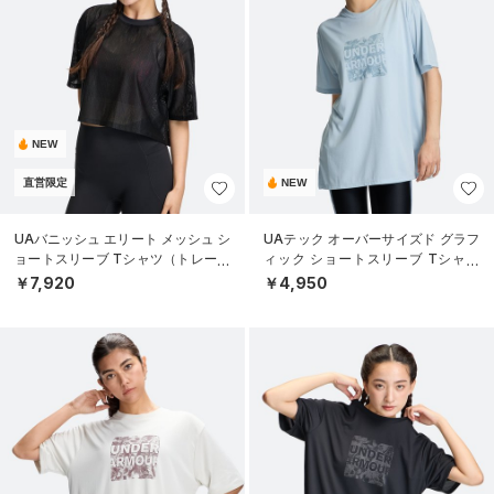
NEW
直営限定
NEW
UAバニッシュ エリート メッシュ シ
UAテック オーバーサイズド グラフ
ョートスリーブ Tシャツ（トレーニ
ィック ショートスリーブ Tシャツ
ング/WOMEN）
（トレーニング/WOMEN）
￥7,920
￥4,950