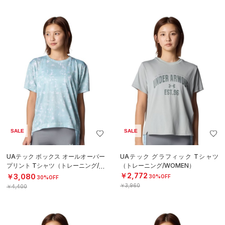
SALE
SALE
UAテック ボックス オールオーバー
UAテック グラフィック Tシャツ
プリント Tシャツ（トレーニング/W
（トレーニング/WOMEN）
OMEN）
￥2,772
￥3,080
30%OFF
30%OFF
￥3,960
￥4,400