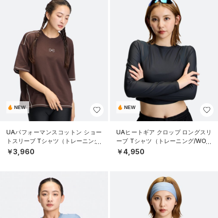
NEW
NEW
UAパフォーマンスコットン ショー
UAヒートギア クロップ ロングスリ
トスリーブ Tシャツ（トレーニング/
ーブ Tシャツ（トレーニング/WOM
WOMEN）
EN）
￥3,960
￥4,950